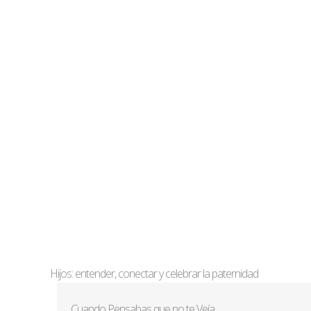
Hijos: entender, conectar y celebrar la paternidad
Cuando Pensabas que no te Veía