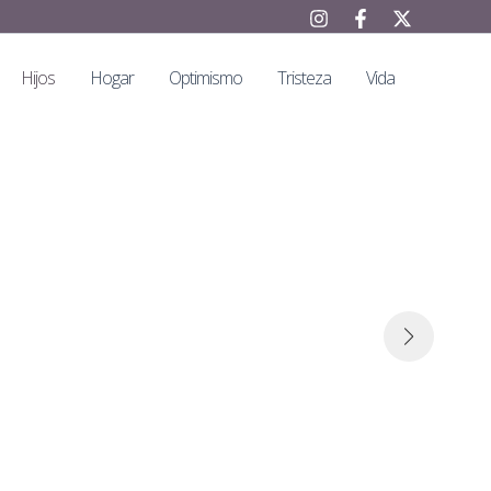
Hijos
Hogar
Optimismo
Tristeza
Vida
Una 
Siempre que necesites una caricia e