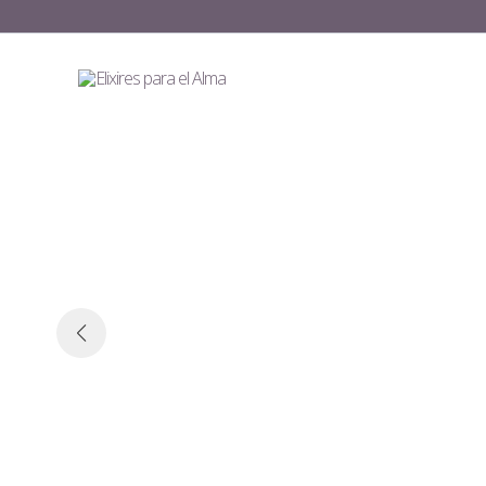
Ir
al
contenido
ixires es…
gar para soña