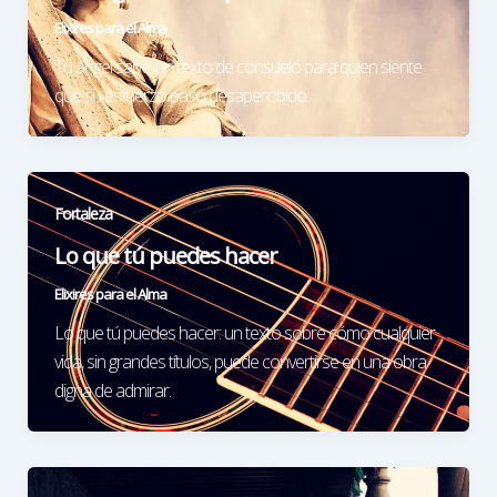
Elixires para el Alma
Tu ángel sabe: un texto de consuelo para quien siente
que su esfuerzo pasó desapercibido.
Fortaleza
Lo que tú puedes hacer
Elixires para el Alma
Lo que tú puedes hacer: un texto sobre cómo cualquier
vida, sin grandes títulos, puede convertirse en una obra
digna de admirar.