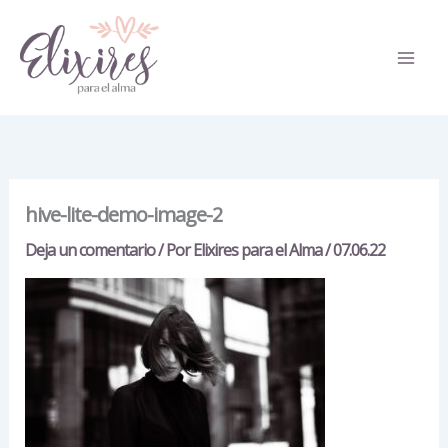
Ir
al
contenido
hive-lite-demo-image-2
Deja un comentario
/ Por
Elixires para el Alma
/
07.06.22