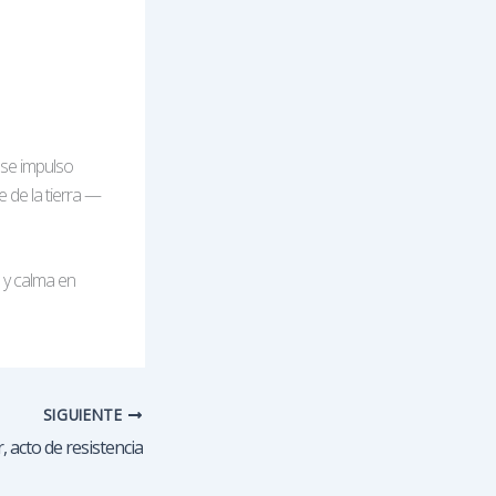
 ese impulso
 de la tierra —
n y calma en
SIGUIENTE
, acto de resistencia