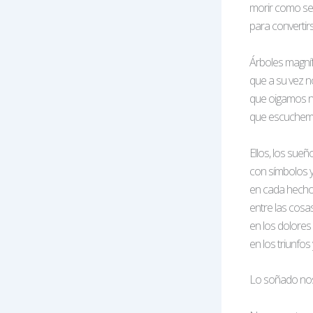
morir como se
para convertir
Árboles magníf
que a su vez no
que oigamos nu
que escuchemos
Ellos, los sueñ
con símbolos y
en cada hecho
entre las cosas
en los dolores 
en los triunfos
Lo soñado nos 