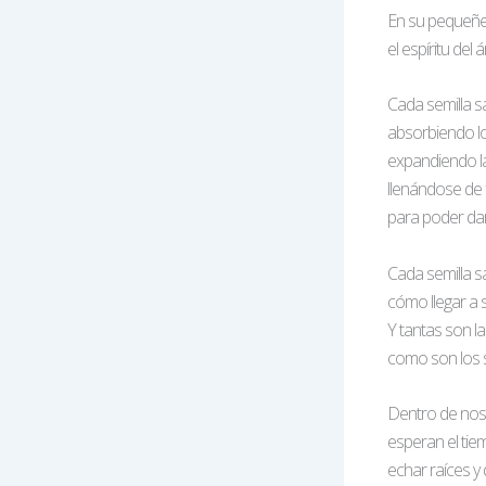
En su pequeñez
el espíritu del
Cada semilla s
absorbiendo lo
expandiendo las
llenándose de f
para poder dar
Cada semilla 
cómo llegar a s
Y tantas son la
como son los 
Dentro de nos
esperan el tie
echar raíces y 