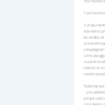
Nos muestra e
Y así crecemo
Y un día, mien
este eterno pr
las semillas d
se transformar
y desplegarán
como alas giga
cruzarán el ciel
uniendo en un 
nuestro pasado
Nada hay que 
…una sabiduría
porque cada s
cómo llegar a 