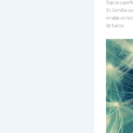
Bajo la superfi
En
Semillas s
en
vida
: un re
de fuerza.