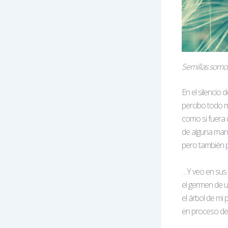
Semillas somo
En el silencio d
percibo todo 
como si fuera 
de alguna mane
pero también p
…Y veo en sus
el germen de u
el árbol de mi 
en proceso de 