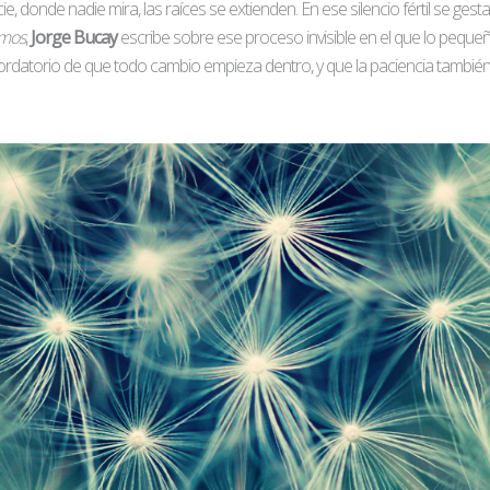
cie, donde nadie mira, las raíces se extienden. En ese silencio fértil se ges
omos
,
Jorge Bucay
escribe sobre ese proceso invisible en el que lo peque
cordatorio de que todo cambio empieza dentro, y que la paciencia tambié