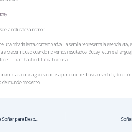
ucay
de la naturaleza interior
e una mirada lenta, contemplativa. La semilla representa la esencia vital,
 a crecer incluso cuando no vemos resultados. Bucay recurre al lenguaje
 flores— para hablar del
alma
humana.
onvierte así en una guía silenciosa para quienes buscan sentido, direcció
do del mundo moderno.
Siembra: El Poder de Soñar para Despertar a la Vida
Soñar