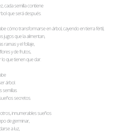
, cada semilla contiene
 árbol que será después.
abe cómo transformarse en árbol, cayendo en tierra fértil,
s jugos que la alimentan,
 ramas y el follaje,
lores y de frutos,
 lo que tienen que dar.
sabe
er árbol.
s semillas
sueños secretos.
otros, innumerables sueños
mpo de germinar,
darse a luz,