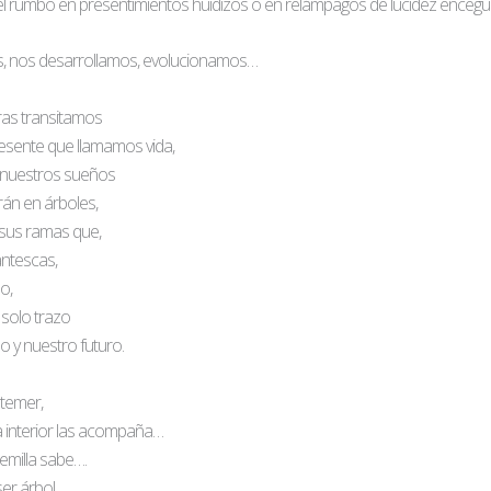
l rumbo en presentimientos huidizos o en relámpagos de lucidez enceg
s, nos desarrollamos, evolucionamos…
tras transitamos
esente que llamamos vida,
e nuestros sueños
án en árboles,
 sus ramas que,
ntescas,
o,
solo trazo
 y nuestro futuro.
temer,
 interior las acompaña…
emilla sabe….
ser árbol…