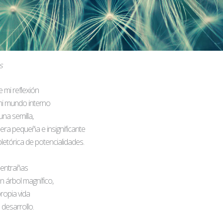
s
e mi reflexión
mi mundo interno
una semilla,
ra pequeña e insignificante
letórica de potencialidades.
 entrañas
n árbol magnífico,
propia vida
desarrollo.