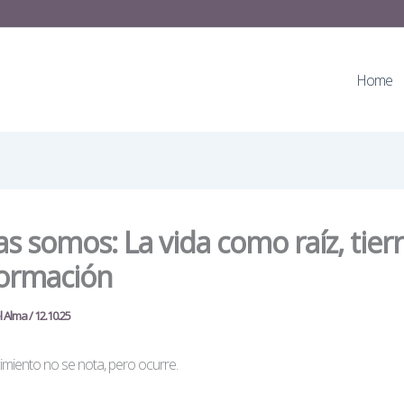
Home
as somos: La vida como raíz, tierr
formación
el Alma
/
12.10.25
cimiento no se nota, pero ocurre.