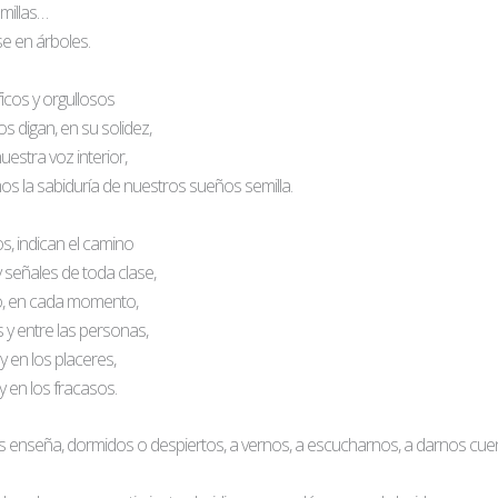
millas…
se en árboles.
icos y orgullosos
s digan, en su solidez,
estra voz interior,
 la sabiduría de nuestros sueños semilla.
os, indican el camino
 señales de toda clase,
, en cada momento,
 y entre las personas,
y en los placeres,
 y en los fracasos.
enseña, dormidos o despiertos, a vernos, a escucharnos, a darnos cuen