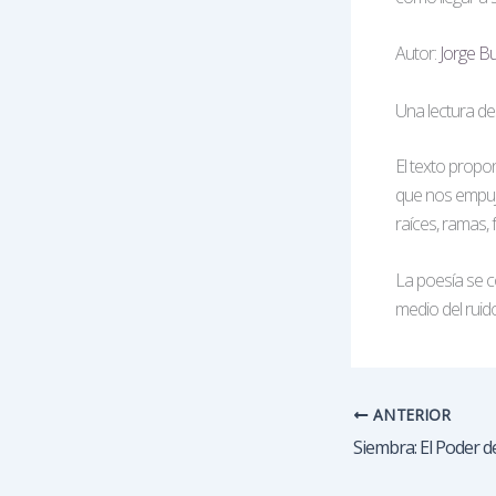
Autor:
Jorge B
Una lectura des
El texto propon
que nos empuja
raíces, ramas,
La poesía se c
medio del rui
ANTERIOR