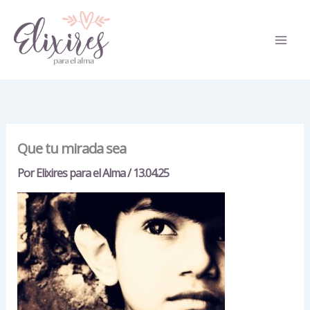
Ir
al
contenido
Que tu mirada sea
Por
Elixires para el Alma
/
13.04.25