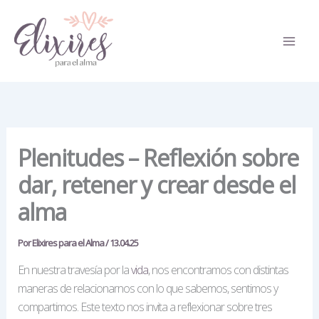
Ir
al
contenido
​Plenitudes – Reflexión sobre
dar, retener y crear desde el
alma
Por
Elixires para el Alma
/
13.04.25
En nuestra travesía por la
vida
, nos encontramos con distintas
maneras de relacionarnos con lo que sabemos, sentimos y
compartimos. Este texto nos invita a reflexionar sobre tres