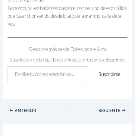
Cristo, debió ser así.
Nosotros, tal vez haríamos bastante, con ser uno de esos hilillos
que bajan chorreando desde lo alto de la gran montaña de la
Vida…
Descubre más desde Elixires para el Alma
Suscríbete y recibe las últimas entradas en tu correo electrónico.
Escribe
Suscribirse
tu
correo
electrónico…
ANTERIOR
SIGUIENTE