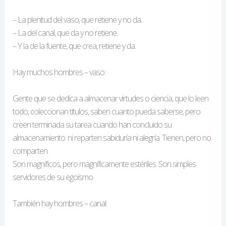
– La plenitud del vaso, que retiene y no da.
– La del canal, que da y no retiene.
– Y la de la fuente, que crea, retiene y da.
Hay muchos hombres – vaso:
Gente que se dedica a almacenar virtudes o ciencia, que lo leen
todo, coleccionan títulos, saben cuanto pueda saberse, pero
creen terminada su tarea cuando han concluido su
almacenamiento: ni reparten sabiduría ni alegría. Tienen, pero no
comparten.
Son magníficos, pero magníficamente estériles. Son simples
servidores de su egoísmo.
También hay hombres – canal: