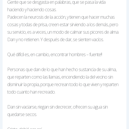
Gente que se desgasta en palabras, que se pasa la vida
haciendo y haciendo cosas.
Padecen la neurosis de la acción, y tienen que hacer muchas
cosas y todas de prisa, creen estar sirviendo a los demás, pero
su servicio, es a veces, un modo de calmar sus picores de alma.
Dan y no retienen. Y después de dar, se sienten vacíos.
Qué difícil es, en cambio, encontrar hombres – fuente!!
Personas que dan de lo que han hecho sustancia de su alma,
que reparten como las llamas, encendiendo la del vecino sin
disminuir la propia, porque recrean todo lo que viven y reparten
todo cuanto han recreado.
Dan sin vaciarse, riegan sin decrecer, ofrecen su agua sin
quedarse secos.