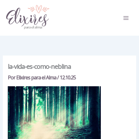
Ir
al
contenido
la-vida-es-como-neblina
Por
Elixires para el Alma
/
12.10.25