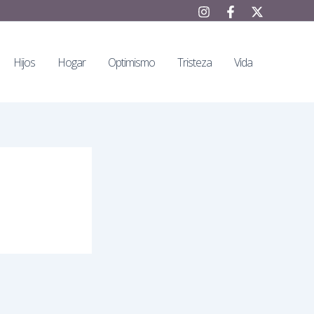
Hijos
Hogar
Optimismo
Tristeza
Vida