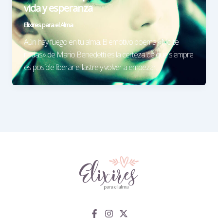
vida y esperanza
Elixires para el Alma
Aún hay fuego en tu alma. El emotivo poema «No te
rindas» de Mario Benedetti es la certeza de que siempre
es posible liberar el lastre y volver a empezar.