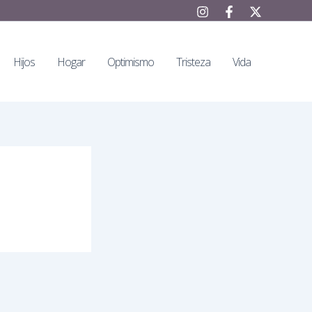
Hijos
Hogar
Optimismo
Tristeza
Vida