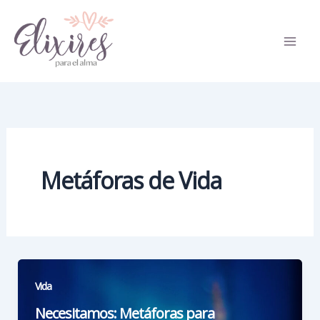
Ir
al
contenido
Metáforas de Vida
Vida
Necesitamos: Metáforas para