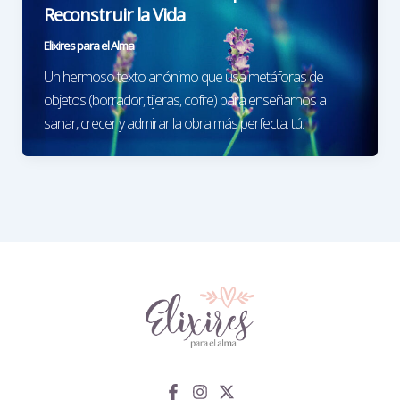
Reconstruir la Vida
Elixires para el Alma
Un hermoso texto anónimo que usa metáforas de
objetos (borrador, tijeras, cofre) para enseñarnos a
sanar, crecer y admirar la obra más perfecta: tú.