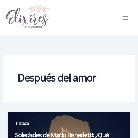
Ir
al
contenido
Después del amor
Tristeza
Soledades de Mario Benedetti: ¿Qué