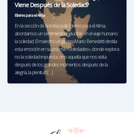
Viene Después de la Soledad?
Elixires para el Alma
En la sección de la tristeza de Elixires para el Alma,
abordamos un sentimiento ineludible en el viaje humano:
la soledad. El maestro uruguayo Mario Benedetti destila
esta emoción en su poema «Soledades», donde explora
no la soledad impuesta, sino aquella que nos visita
después de los grandes momentos: después de la
alegría, la plenitud […]