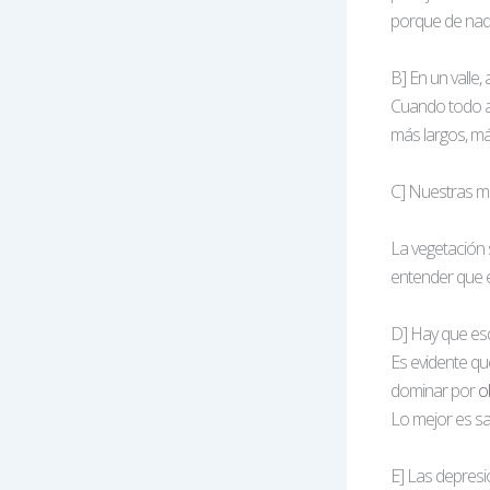
porque de nada
B] En un valle
Cuando todo a 
más largos, m
C] Nuestras má
La vegetación 
entender que e
D] Hay que esq
Es evidente qu
dominar por
o
Lo mejor es sa
E] Las depresi