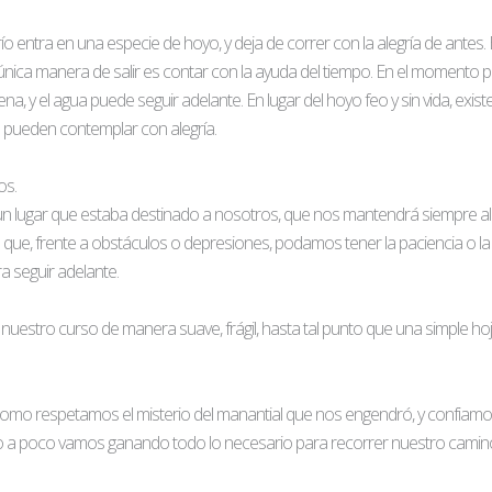
ío entra en una especie de hoyo, y deja de correr con la alegría de antes.
nica manera de salir es contar con la ayuda del tiempo. En el momento pr
ena, y el agua puede seguir adelante. En lugar del hoyo feo y sin vida, exis
 pueden contemplar con alegría.
os.
 lugar que estaba destinado a nosotros, que nos mantendrá siempre a
ue, frente a obstáculos o depresiones, podamos tener la paciencia o la
a seguir adelante.
stro curso de manera suave, frágil, hasta tal punto que una simple ho
omo respetamos el misterio del manantial que nos engendró, y confiamo
co a poco vamos ganando todo lo necesario para recorrer nuestro camin