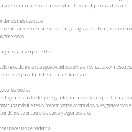
 sirve temer lo que no se puede evitar. Un río no deja nunca de correr.
, andamos más despacio.
nuestro alrededor se vuelve más fácil, las aguas se calman, nos volvem
ás generosos.
rgenes son siempre fértiles.
sólo nace donde existe agua. Aquél que entra en contacto con nosotros
stamos allí para dar de beber a quien tiene sed.
uivar las piedras.
e el agua es más fuerte que el granito, pero necesita tiempo. De nada sirv
bstáculos
más fuertes, o intentar batirse contra ellos, pues gastaremos e
ber dónde se encuentra la salida, y seguir adelante.
ones necesitan de paciencia.