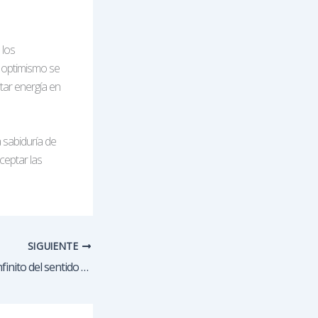
 los
l optimismo se
star energía en
a sabiduría de
aceptar las
SIGUIENTE
Vivir y Amar: El ciclo infinito del sentido de la vida