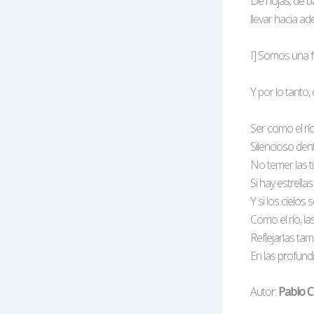
De hojas, de 
llevar hacia a
I] Somos una f
Y por lo tanto
Ser como el río
Silencioso den
No temer las ti
Si hay estrellas 
Y si los cielos
Como el río, l
Reflejarlas ta
En las profund
Autor:
Pablo 