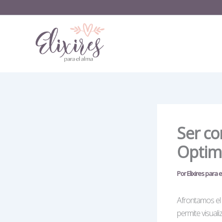
Ir
al
contenido
Ser co
Optim
Por
Elixires para 
Afrontamos el 
permite visuali