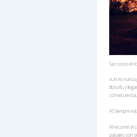
Ser como el río
«Un río nunca 
filósofo, y lle
consecuencia, 
A] Siempre est
Al recorrer el
paisajes son 