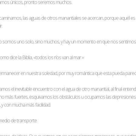
mos únicos, pronto seremos muchos.
aminamos, las aguas de otros manantiales se acercan, porque aquél es 
r.
o somos uno solo, sino muchos, y hay un momento en que nos sentimos
mo dice la Biblia, «todos los ríos van al mar.»
permanecer en nuestra soledad, por muy romántica que esta pueda parec
os el inevitable encuentro con el agua de otro manantial, al final ent
o más fuertes, esquivamos los obstáculos u ocupamos las depresione
y con mucha más facilidad.
edio de transporte.