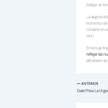
Reflejar sin A
La alegoría del
momentos de
convierte en u
vano.
El mensaje fina
reflejar las 
dificultades de 
ANTERIOR