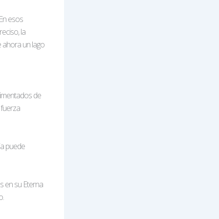
 En esos
eciso, la
te ahora un lago
limentados de
 fuerza
ja puede
s en su Eterna
o.