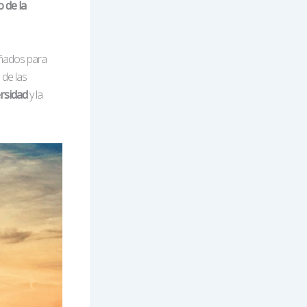
o de la
eñados para
 de las
rsidad
y la