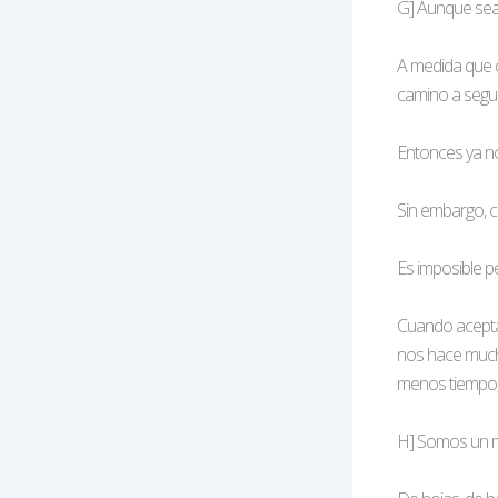
G] Aunque sea
A medida que c
camino a segui
Entonces ya n
Sin embargo, co
Es imposible 
Cuando aceptam
nos hace much
menos tiempo, 
H] Somos un m