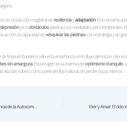
margura
 río es una lección magistral de
resiliencia
y
adaptación
. El río enseña que
depresión
y los
obstáculos
(piedras) son inevitables, pero temporales. E
na acción: la capacidad de
«esquivar las piedras»
con estrategia y sin ga
l de Manuel Bandeira sella esta enseñanza: el río fluye silencioso y tiene l
nubes sin amargura
. Esta imagen es la esencia del
optimismo tranquilo
: 
la vida (las nubes) como parte del flujo natural, sin perder la paz interna.
Date Prisa: La Urgencia de la Autocompasión (Héctor Saadi)