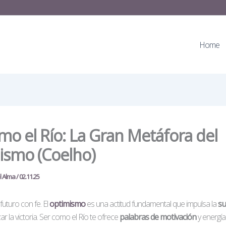
Home
mo el Río: La Gran Metáfora del
ismo (Coelho)
el Alma
/
02.11.25
futuro con fe. El
optimismo
es una actitud fundamental que impulsa la
su
zar la victoria. Ser como el Río te ofrece
palabras de motivación
y energía