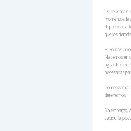
De repente el r
momentos, la ú
depresión se ll
que los demás
F] Somos únic
Nacemos en un
agua de modo q
necesarias par
Comenzamos nue
detenernos.
Sin embargo, c
sabiduría, po