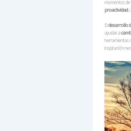
momentos de de
proactividad
,
El
desarrollo 
ayudar a
cambi
herramientas 
inspiración nec