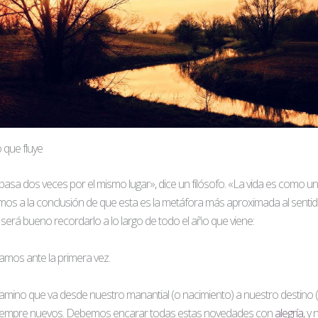
 que fluye
pasa dos veces por el mismo lugar», dice un filósofo. «La vida es como un 
gamos a la conclusión de que esta es la metáfora más aproximada al sentido
será bueno recordarlo a lo largo de todo el año que viene:
amos ante la primera vez.
 camino que va desde nuestro manantial (o nacimiento) a nuestro destino (
siempre nuevos. Debemos encarar todas estas novedades con
alegría
, y