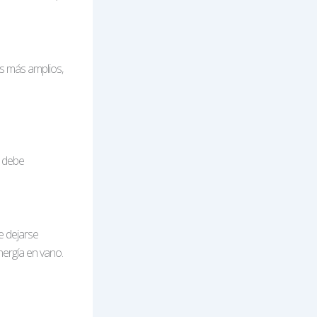
os más amplios,
, debe
e dejarse
nergía en vano.