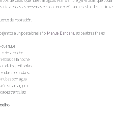
barcos, de ideas. Que nuestras aguas sean siempre generosas, que pod
delante a todas las personas o cosas que pudieran necesitar de nuestra a
uente de inspiración.
, dejemos a un poeta brasileño,
Manuel Bandeira
, las palabras finales:
 que fluye
tro de la noche.
nieblas de la noche.
en el cielo, reflejarlas.
 se cubren de nubes,
as nubes son agua,
mbién sin amargura
idades tranquilas.
Coelho