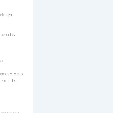
el mejor
 perdidos.
er.
endemos que eso
s en mucho