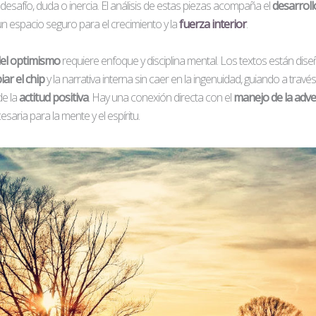
safío, duda o inercia. El análisis de estas piezas acompaña el
desarroll
 un espacio seguro para el crecimiento y la
fuerza interior
.
del optimismo
requiere enfoque y disciplina mental. Los textos están dis
ar el chip
y la narrativa interna sin caer en la ingenuidad, guiando a través
de la
actitud positiva
. Hay una conexión directa con el
manejo de la adve
esaria para la mente y el espíritu.