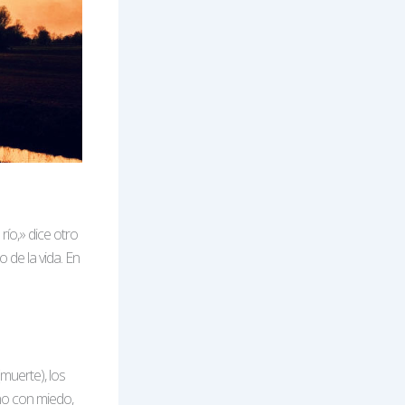
río,» dice otro
 de la vida. En
muerte), los
 no con miedo,