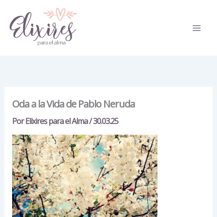
Ir
al
contenido
Oda a la Vida de Pablo Neruda
Por
Elixires para el Alma
/
30.03.25